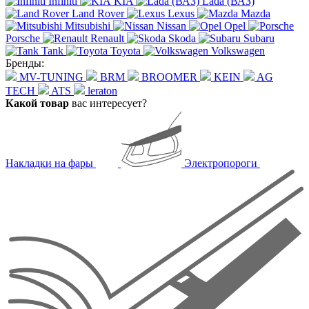
Infiniti
KIA
Lada (ВАЗ)
Land Rover
Lexus
Mazda
Mitsubishi
Nissan
Opel
Porsche
Renault
Skoda
Subaru
Tank
Toyota
Volkswagen
Бренды:
MV-TUNING
BRM
BROOMER
KEIN
AG
TECH
ATS
leraton
Какой товар
вас интересует?
Накладки на фары
Электропороги